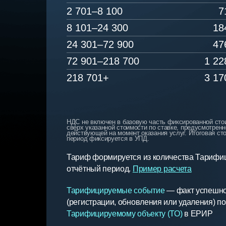
2 701–8 100
7
8 101–24 300
18
24 301–72 900
47
72 901–218 700
1 22
218 701+
3 17
НДС не включен в базовую часть фиксированной сто
сверх указанной стоимости по ставке, предусмотрен
действующей на момент оказания услуг. Итоговая ст
период фиксируется в УПД.
Тариф формируется из количества Тарифи
отчётный период.
Пример расчета
Тарифицируемые событие
— факт успешно
(регистрации, обновления или удаления) п
Тарифицируемому объекту (ТО)
в ЕРИР