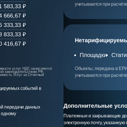
учитываются при расчёте
1 583,33
₽
4 666,67
₽
6 333,33
₽
8 833,33
₽
Нетарифицируемы
0 416,67
₽
Площадки
Стати
Объекты, передача в ЕРИ
имости услуг. НДС начисляется
ной законодательством РФ,
оимость Услуг за Отчетный
учитываются при расчёте
цируемых событий в
Дополнительные усло
й передачи данных
о одному
Платежные и закрывающие док
электронную почту, указанную