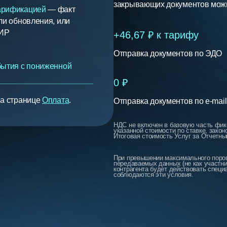
закрывающих документов можн
арификацией
— факт
ли обновления, или
ИР
+46,67 ₽ к тарифу
Отправка документов по ЭДО
бытия с пониженной
0 ₽
а странице
Оплата
.
Отправка документов по e-mail
НДС не включен в базовую часть фик
указанной стоимости по ставке, зако
Итоговая стоимость Услуг за Отчетны
При превышении максимального порог
передаваемых данных (не как участни
контрагента будет действовать специ
соблюдаются эти условия.