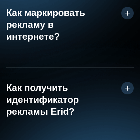
Как маркировать
рекламу в
интернете?
Маркировка интернет-рекламы – это процесс
сопровождения рекламной публикации пометкой
«реклама», идентификатором erid и сведениями о
Как получить
рекламодателе. Генерацией и выдачей рекламных
идентификатор
идентификаторов erid занимаются операторы
рекламы Erid?
рекламных данных (ОРД).
Для того, чтобы получить маркер/токен erid